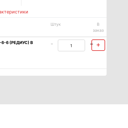
актеристики
Штук
В
заказ
-6-6 (РЕДИУС) В
-
+
+