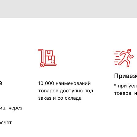
Привез
й
10 000 наименований
* при ус
товаров доступно под
товара н
заказ и со склада
иц через
асчет