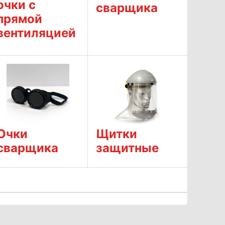
очки с
сварщика
прямой
вентиляцией
Очки
Щитки
сварщика
защитные